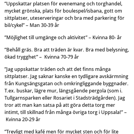
”Uppskattar platsen för evenemang och torghandel,
mycket grönska, plats för boulespel/isbana, gott om
sittplatser, uteserveringar och bra med parkering för
bil/cykel” – Man 30-39 år
”Möjlighet till umgänge och aktivitet” – Kvinna 80- år
”Behåll gräs. Bra att träden är kvar. Bra med belysning,
ökad trygghet” – Kvinna 70-79 år
”Jag uppskattar träden och att det finns många
sittplatser. Jag saknar kanske en tydligare avskärmning
från Kungsängsgatan och omkringliggande byggnader.
T.ex. buskar, lägre mur, längsgående pergola (som i.
Tullgarnsparken eller Rosariet i Stadsträdgården). Jag
tror att man kan satsa på att göra detta torg mer
intimt, till skillnad från många övriga torg i Uppsala!” –
Kvinna 20-29 år
”Trevligt med kafé men för mycket sten och för lite