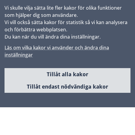
Vi skulle vilja sätta lite fler kakor för olika funktioner
som hjälper dig som användare.
Vi vill också sätta kakor för statistik så vi kan analysera
och förbättra webbplatsen.
Du kan när du vill ändra dina inställningar.
Läs om vilka kakor vi använder och ändra dina
inställningar
Tillåt alla kakor
Sidfot
Huvudmeny
Tillåt endast nödvändiga kakor
Samhällsbyggnad & utveckling
Planerade områden
Kontakta Uppsala kommun
Kontaktcenter