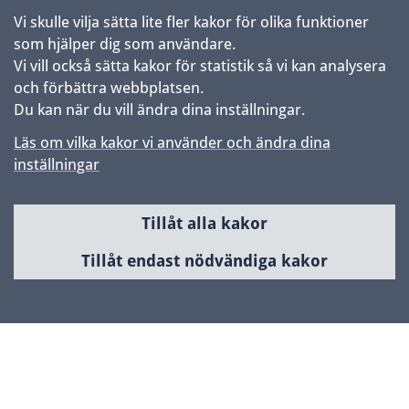
Vi skulle vilja sätta lite fler kakor för olika funktioner
som hjälper dig som användare.
Vi vill också sätta kakor för statistik så vi kan analysera
och förbättra webbplatsen.
Du kan när du vill ändra dina inställningar.
Läs om vilka kakor vi använder och ändra dina
inställningar
Tillåt alla kakor
Sidfot
Huvudmeny
Tillåt endast nödvändiga kakor
Samhällsbyggnad & utveckling
Planerade områden
Kontakta Uppsala kommun
Kontaktcenter