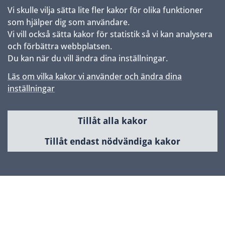
Vi skulle vilja sätta lite fler kakor för olika funktioner
som hjälper dig som användare.
Vi vill också sätta kakor för statistik så vi kan analysera
och förbättra webbplatsen.
Du kan när du vill ändra dina inställningar.
Läs om vilka kakor vi använder och ändra dina
inställningar
Tillåt alla kakor
Sidfot
Huvudmeny
Tillåt endast nödvändiga kakor
Samhällsbyggnad & utveckling
Planerade områden
Kontakta Uppsala kommun
Kontaktcenter