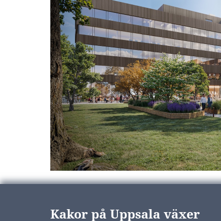
Vy över hur den nya bebyggelsen i framtiden 
Ställverket. Illustration: Castellum
Kakor på Uppsala växer