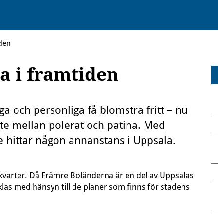
den
 i framtiden
a och personliga få blomstra fritt – nu
öte mellan polerat och patina. Med
e hittar någon annanstans i Uppsala.
kvarter. Då Främre Boländerna är en del av Uppsalas
las med hänsyn till de planer som finns för stadens