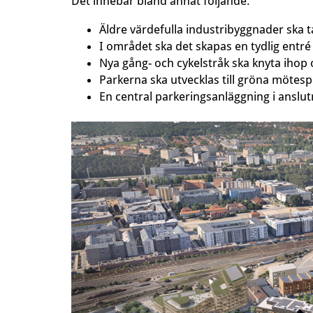
Det innebär bland annat följande:
Äldre värdefulla industribyggnader ska ta
I området ska det skapas en tydlig entr
Nya gång- och cykelstråk ska knyta iho
Parkerna ska utvecklas till gröna mötesp
En central parkeringsanläggning i anslutn