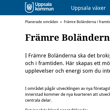
Uppsala växer
Planerade områden
»
Främre Boländerna i framti
Främre Boländerna
I Främre Boländerna ska det brokig
och i framtiden. Här skapas ett m
upplevelser och energi som du int
I området pågår utvecklingen av nya företags
innerstad kommer de nya kvarteren att utveck
centrala delar.