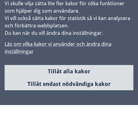
Vi skulle vilja sätta lite fler kakor för olika funktioner
som hjälper dig som användare.
Vi vill också sätta kakor för statistik så vi kan analysera
och förbättra webbplatsen.
Du kan när du vill ändra dina inställningar.
Läs om vilka kakor vi använder och ändra dina
inställningar
Tillåt alla kakor
Sidfot
Huvudmeny
Tillåt endast nödvändiga kakor
Samhällsbyggnad & utveckling
Planerade områden
Kontakta Uppsala kommun
Kontaktcenter