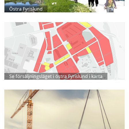
Östra Fyrislund
Se försäljningsläget i östra Fyrislund i karta