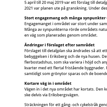
5 april till 20 maj 2019 var ett förslag till d
2021 var planen ute på granskning. Under de
Stort engagemang och många synpunkter
Engagemanget i området var stort under sam
Många av synpunkterna rörde områdets naturv
en väg som planerades genom området.
Ändringar i förslaget efter samrådet
Förslaget till detaljplan ska ändrades så att 
bebyggelsen i Eriksberg och de nya husen. Det
flerbostadshus, som ska variera i höjd och anp
kvarter med ett flertal fristående byggnader.
samtidigt som grönytor sparas och de boende
Kortare väg in i området
Vägen in i det nya området har kortats. Den 
ske delvis via Eriksbergsvägen.
Sträckningen för ett gång- och cykelstråk ge