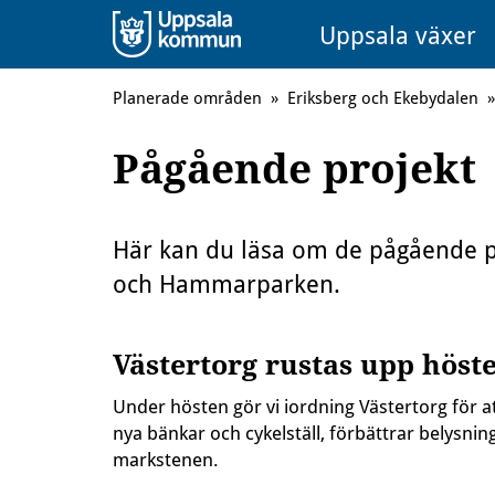
Uppsala växer
Planerade områden
»
Eriksberg och Ekebydalen
»
Pågående projekt
Här kan du läsa om de pågående pr
och Hammarparken.
Västertorg rustas upp höst
Under hösten gör vi iordning Västertorg för att 
nya bänkar och cykelställ, förbättrar belysni
markstenen.