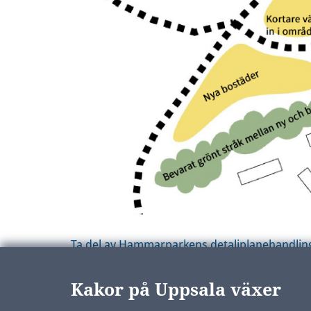
Ta del av Hammarparkens detaljplanehandlin
Kakor på Uppsala växer
Uppdaterad:
14 oktober 2024