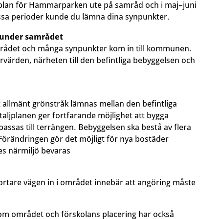
etaljplan för Hammarparken ute på samråd och i maj–juni
ssa perioder kunde du lämna dina synpunkter.
 under samrådet
rådet och många synpunkter kom in till kommunen.
ärden, närheten till den befintliga bebyggelsen och
ett allmänt grönstråk lämnas mellan den befintliga
aljplanen ger fortfarande möjlighet att bygga
assas till terrängen. Bebyggelsen ska bestå av flera
 Förändringen gör det möjligt för nya bostäder
s närmiljö bevaras
kortare vägen in i området innebär att angöring måste
nom området och förskolans placering har också