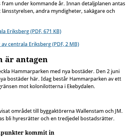
s fram under kommande år. Innan detaljplanen antas
länsstyrelsen, andra myndigheter, sakägare och
la Eriksberg (PDF, 671 KB)
 av centrala Eriksberg (PDF, 2 MB)
n är antagen
veckla Hammarparken med nya bostäder. Den 2 juni
nya bostäder här. Idag består Hammarparken av ett
gränsen mot kolonilotterna i Ekebydalen.
at området till byggaktörerna Wallenstam och JM.
s bli hyresrätter och en tredjedel bostadsrätter.
npunkter kommit in