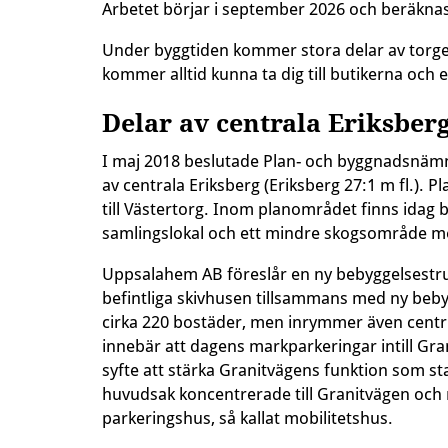
Arbetet börjar i september 2026 och beräknas v
Under byggtiden kommer stora delar av torge
kommer alltid kunna ta dig till butikerna och 
Delar av centrala Eriksberg
I maj 2018 beslutade Plan- och byggnadsnämn
av centrala Eriksberg (Eriksberg 27:1 m fl.). 
till Västertorg. Inom planområdet finns idag b
samlingslokal och ett mindre skogsområde m
Uppsalahem AB föreslår en ny bebyggelsestruk
befintliga skivhusen tillsammans med ny beb
cirka 220 bostäder, men inrymmer även centr
innebär att dagens markparkeringar intill Gra
syfte att stärka Granitvägens funktion som st
huvudsak koncentrerade till Granitvägen och m
parkeringshus, så kallat mobilitetshus.