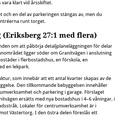
ara klart vid årsskiftet.
t och en del av parkeringen stängas av, men du
entréerna runt torget.
 (Eriksberg 27:1 med flera)
den om att påbörja detaljplaneläggningen för delar
Planområdet ligger söder om Granitvägen i anslutning
ostäder i flerbostadshus, en förskola, en
ed en lekpark.
tur, som innebär att ett antal kvarter skapas av de
yggelse. Den tillkommande bebyggelsen innehåller
umverksamhet och parkering i garage. Förslaget
nitvägen ersätts med nya bostadshus i 4–6 våningar, i
adsstråk. Lokaler för centrumverksamhet är i
ot Västertorg. I den östra delen föreslås ett