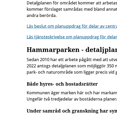
Detaljplanen för området kommer att arbeta
kommer förslaget samrådas med bland annat 
andra berörda.
Läs beslut om planuppdrag för delar av centra
Läs tjänsteskrivelse om planuppdrag för delar
Hammarparken - detaljpla
Sedan 2010 har ett arbete pågått med att ut
2022 antogs detaljplanen som möjliggör 350 
park- och naturområde som ligger precis vid 
Både hyres- och bostadsrätter
Kommunen äger marken här och har markanvis
Ungefär två tredjedelar av bostäderna planera
Under samråd och granskning har sy