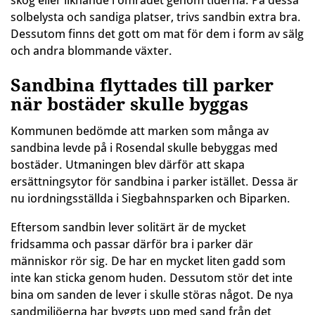
skog eller liknande i området genom tiderna. På dessa
solbelysta och sandiga platser, trivs sandbin extra bra.
Dessutom finns det gott om mat för dem i form av sälg
och andra blommande växter.
Sandbina flyttades till parker
när bostäder skulle byggas
Kommunen bedömde att marken som många av
sandbina levde på i Rosendal skulle bebyggas med
bostäder. Utmaningen blev därför att skapa
ersättningsytor för sandbina i parker istället. Dessa är
nu iordningsställda i Siegbahnsparken och Biparken.
Eftersom sandbin lever solitärt är de mycket
fridsamma och passar därför bra i parker där
människor rör sig. De har en mycket liten gadd som
inte kan sticka genom huden. Dessutom stör det inte
bina om sanden de lever i skulle störas något. De nya
sandmiljöerna har byggts upp med sand från det