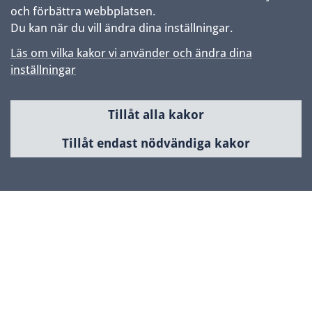
och förbättra webbplatsen.
Du kan när du vill ändra dina inställningar.
Läs om vilka kakor vi använder och ändra dina
inställningar
Tillåt alla kakor
Sidfot
Huvudmeny
Tillåt endast nödvändiga kakor
Samhällsbyggnad & utveckling
Planerade områden
Kontakta Uppsala kommun
Kontaktcenter
018-727 00 00
Skicka e-post
www.uppsala.se/