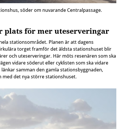
stationshus, söder om nuvarande Centralpassage.
r plats för mer uteserveringar
ll hela stationsområdet. Planen är att dagens
irkulära torget framför det äldsta stationshuset blir
närer och uteserveringar. Här möts resenären som ska
ägen vidare söderut eller cyklisten som ska vidare
ch länkar samman den gamla stationsbyggnaden,
 med det nya större stationshuset.