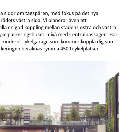
åda sidor om tågspåren, med fokus på det nya
dets västra sida. Vi planerar även att
älla en god koppling mellan stadens östra och västra
ya cykelparkeringshuset i nivå med Centralpassagen. Här
 och modernt cykelgarage som kommer koppla dig som
lparkeringen beräknas rymma 4500 cykelplatser.