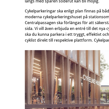
längs med spåren söderut kan bli möjlig.
Cykelparkeringar ska enligt plan finnas på b
moderna cykelparkeringshuset på stationsområ
Centralpassagen ska förlängas för att säkerst
sida. Vi vill även erbjuda en entré till det n
ska du kunna parkera i ett tryggt, effektivt
cyklist direkt till respektive plattform. Cyke