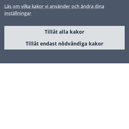
Läs om vilka kakor vi använder och ändra dina
inställningar
Tillåt alla kakor
Sidfot
Huvudmeny
Tillåt endast nödvändiga kakor
Samhällsbyggnad & utveckling
Planerade områden
Kontakta Uppsala kommun
Kontaktcenter
018-727 00 00
Skicka e-post
www.uppsala.se/