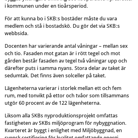
i kommunen under en tioårsperiod.
För att kunna bo i SKB:s bostäder måste du vara
medlem och stå i bostadskö. Du gör det via SKB:s
webbsida.
Docenten har varierande antal våningar – mellan sex
och tio. Fasaden mot gatan är i rött tegel och mot
gården består fasaden av tegel två våningar upp och
därefter puts i samma nyans. Stora delar av taket är
sedumtak. Det finns även solceller på taket.
Lägenheterna varierar i storlek mellan ett och fem
rum, med tonvikt på ettor och tvåor som tillsammans
utgör 60 procent av de 122 lägenheterna.
Liksom alla SKBs nyproduktionsprojekt omfattas
fastigheten av SKBs miljöprogram för nybyggnation.
Kvarteret är byggt i enlighet med Miljöbyggnad, en
svensk certifiering för kvalitet omfattande energi,