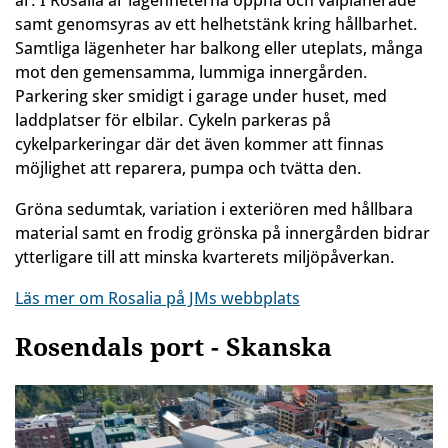
år. I Rosalia är lägenheterna öppna och välplanerade
samt genomsyras av ett helhetstänk kring hållbarhet.
Samtliga lägenheter har balkong eller uteplats, många
mot den gemensamma, lummiga innergården.
Parkering sker smidigt i garage under huset, med
laddplatser för elbilar. Cykeln parkeras på
cykelparkeringar där det även kommer att finnas
möjlighet att reparera, pumpa och tvätta den.
Gröna sedumtak, variation i exteriören med hållbara
material samt en frodig grönska på innergården bidrar
ytterligare till att minska kvarterets miljöpåverkan.
Läs mer om Rosalia på JMs webbplats
Rosendals port - Skanska