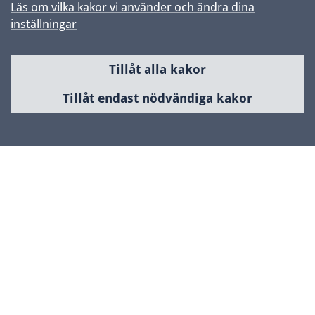
Läs om vilka kakor vi använder och ändra dina
inställningar
Tillåt alla kakor
Sidfot
Huvudmeny
Tillåt endast nödvändiga kakor
Samhällsbyggnad & utveckling
Planerade områden
Kontakta Uppsala kommun
Kontaktcenter
018-727 00 00
Skicka e-post
www.uppsala.se/