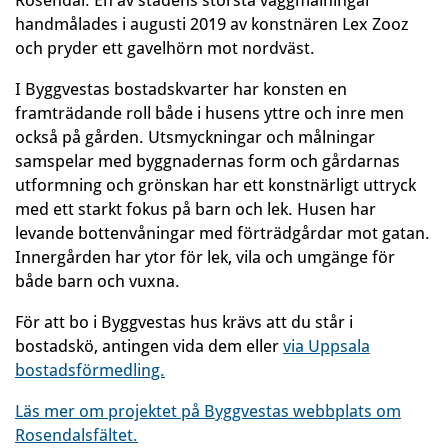
Rosendal. En av stadens största väggmålningar
handmålades i augusti 2019 av konstnären Lex Zooz
och pryder ett gavelhörn mot nordväst.
I Byggvestas bostadskvarter har konsten en
framträdande roll både i husens yttre och inre men
också på gården. Utsmyckningar och målningar
samspelar med byggnadernas form och gårdarnas
utformning och grönskan har ett konstnärligt uttryck
med ett starkt fokus på barn och lek. Husen har
levande bottenvåningar med förträdgårdar mot gatan.
Innergården har ytor för lek, vila och umgänge för
både barn och vuxna.
För att bo i Byggvestas hus krävs att du står i
bostadskö, antingen vida dem eller
via Uppsala
bostadsförmedling.
Läs mer om projektet på Byggvestas webbplats om
Rosendalsfältet.