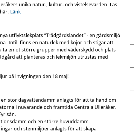
leråkers unika natur-, kultur- och vistelsevärden. Läs
 här.
Länk
a utflyktslekplats ”Trädgårdslandet” - en gårdsmiljö
a. Intill finns en naturlek med kojor och stigar att
na ta emot större grupper med väderskydd och plats
dgård att planteras och lekmiljön utrustas med
jur på invigningen den 18 maj!
r en stor dagvattendamm anlagts för att ta hand om
torna i nuvarande och framtida Centrala Ulleråker.
Fyrisån.
ntationsdamm och en större huvuddamm.
ngar och stenmiljöer anlagts för att skapa