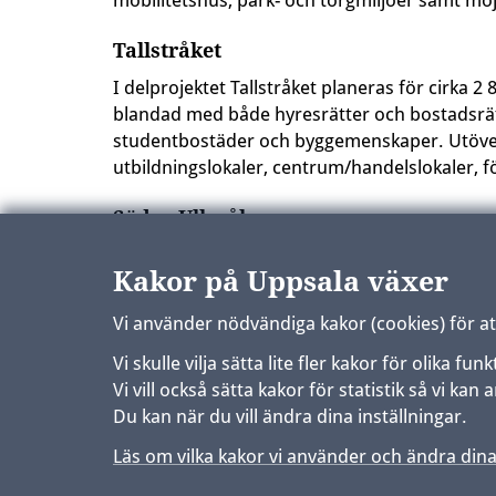
mobilitetshus, park- och torgmiljöer samt möjl
Tallstråket
I delprojektet Tallstråket planeras för cirka
blandad med både hyresrätter och bostadsrät
studentbostäder och byggemenskaper. Utöver 
utbildningslokaler, centrum/handelslokaler, 
Södra Ulleråker
Planläggning av Södra Ulleråker kommer att å
Kakor på Uppsala växer
Uppdaterad:
29 december 2025
Vi använder nödvändiga kakor (cookies) för a
Vi skulle vilja sätta lite fler kakor för olika 
Vi vill också sätta kakor för statistik så vi k
Du kan när du vill ändra dina inställningar.
Läs om vilka kakor vi använder och ändra dina
Sidfot