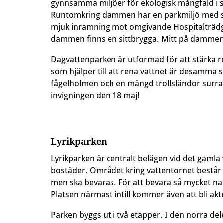
gynnsamma miljöer för ekologisk mångfald i 
Runtomkring dammen har en parkmiljö med sitt
mjuk inramning mot omgivande Hospitalträdg
dammen finns en sittbrygga. Mitt på dammen
Dagvattenparken är utformad för att stärka r
som hjälper till att rena vattnet är desamma s
fågelholmen och en mängd trollsländor surrar
invigningen den 18 maj!
Lyrikparken
Lyrikparken är centralt belägen vid det gamla
bostäder. Området kring vattentornet består til
men ska bevaras. För att bevara så mycket na
Platsen närmast intill kommer även att bli akt
Parken byggs ut i två etapper. I den norra de