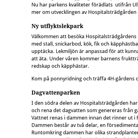
Nu har parkens kvaliteter förädlats utifrån Ul
mer om utvecklingen av Hospitalsträdgården
Ny utflyktslekpark
Välkommen att besöka Hospitalsträdgårdens ny
med stall, snickarbod, kök, fik och käpphästban
upptäcka. Lekmiljön är anpassad för att kun
att äta. Under våren kommer barnens fruktträ
redskap och käpphästar.
Kom på ponnyridning och träffa 4H-gårdens d
Dagvattenparken
I den södra delen av Hospitalsträdgården ha
och rena det dagvatten som genereras från ga
Vattnet renas i dammen innan det rinner ut i 
Dammen består av två delar, en försedime
Runtomkring dammen har olika strandplanteri