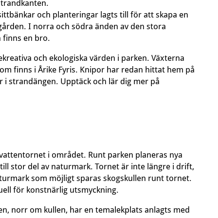
strandkanten.
bänkar och planteringar lagts till för att skapa en
ården. I norra och södra änden av den stora
 finns en bro.
ekreativa och ekologiska värden i parken. Växterna
om finns i Årike Fyris. Knipor har redan hittat hem på
 i strandängen. Upptäck och lär dig mer på
 vattentornet i området. Runt parken planeras nya
l stor del av naturmark. Tornet är inte längre i drift,
turmark som möjligt sparas skogskullen runt tornet.
uell för konstnärlig utsmyckning.
len, norr om kullen, har en temalekplats anlagts med