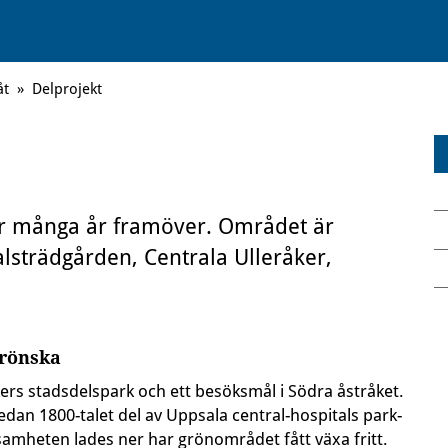
åt
»
Delprojekt
er många år framöver. Området är
alsträdgården, Centrala Ulleråker,
grönska
kers stadsdelspark och ett besöksmål i Södra åstråket.
edan 1800-talet del av Uppsala central-hospitals park-
amheten lades ner har grönområdet fått växa fritt.