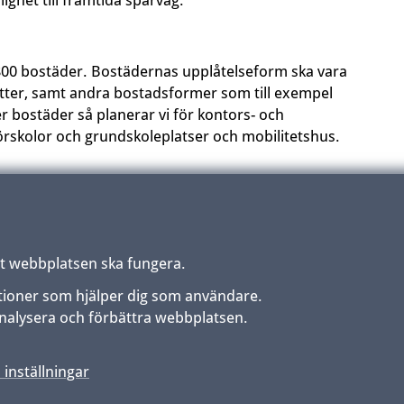
ighet till framtida spårväg.
 2 800 bostäder. Bostädernas upplåtelseform ska vara
ter, samt andra bostadsformer som till exempel
bostäder så planerar vi för kontors- och
förskolor och grundskoleplatser och mobilitetshus.
terupptas när beslut om detta finns i framtiden.
tt webbplatsen ska fungera.
funktioner som hjälper dig som användare.
an analysera och förbättra webbplatsen.
 inställningar